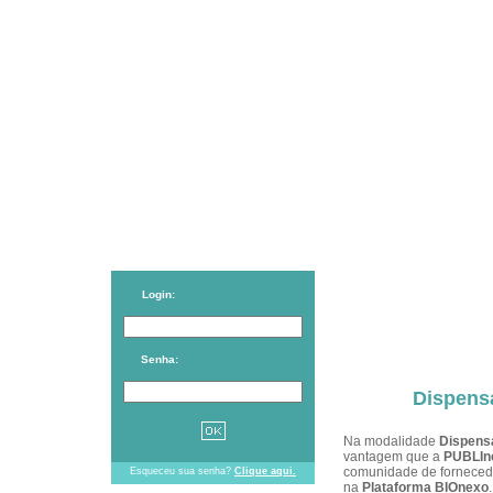
Login:
Senha:
Dispensa
Na modalidade
Dispensa
vantagem que a
PUBLIn
comunidade de fornecedo
Esqueceu sua senha?
Clique aqui.
na
Plataforma BIOnexo
.